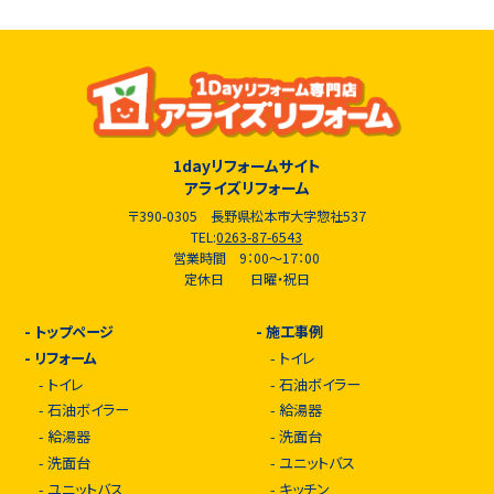
1dayリフォームサイト
アライズリフォーム
〒390-0305 長野県松本市大字惣社537
TEL:
0263-87-6543
営業時間 9：00～17：00
定休日 日曜・祝日
-
トップページ
-
施工事例
-
リフォーム
-
トイレ
-
トイレ
-
石油ボイラー
-
石油ボイラー
-
給湯器
-
給湯器
-
洗面台
-
洗面台
-
ユニットバス
-
ユニットバス
-
キッチン