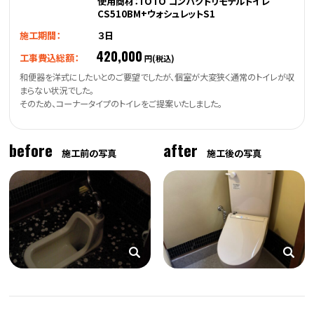
使用商材：TOTO コンパクトリモデルトイレ
CS510BM+ウォシュレットS1
施工期間：
３日
420,000
工事費込総額：
円(税込)
和便器を洋式にしたいとのご要望でしたが、個室が大変狭く通常のトイレが収
まらない状況でした。
そのため、コーナータイプのトイレをご提案いたしました。
before
after
施工前の写真
施工後の写真