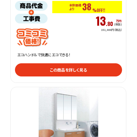
38
本体価格
より
%OFF!!
13
万円
.80
(税抜)
151,800円（税込）
エコハンドルで快適にエコできる！
この商品を詳しく見る