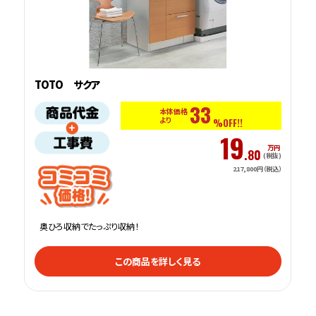
TOTO サクア
33
本体価格
より
%OFF!!
19
万円
.80
(税抜)
217,800円（税込）
奥ひろ収納でたっぷり収納！
この商品を詳しく見る