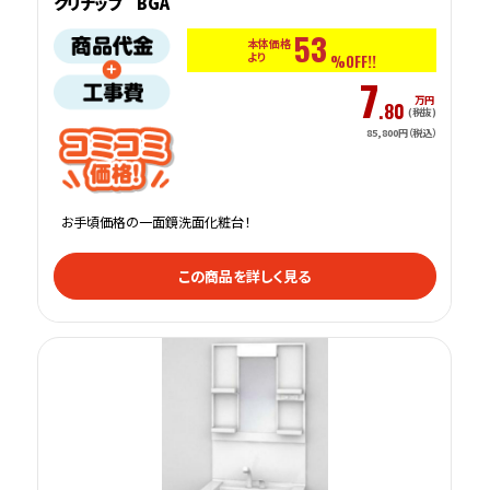
クリナップ BGA
53
本体価格
より
%OFF!!
7
万円
.80
(税抜)
85,800円（税込）
お手頃価格の一面鏡洗面化粧台！
この商品を詳しく見る