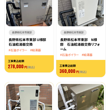
長野県松本市東部
長野県松本市東部
長野県松本市東部 U様邸
長野県松本市東部 N様
石油給湯器交換
邸 石油給湯器交換リフォ
ーム
石油ボイラー
給湯器
石油ボイラー
給湯器
工事費込総額
278,000
工事費込総額
円
(税込)
360,000
円
(税込)