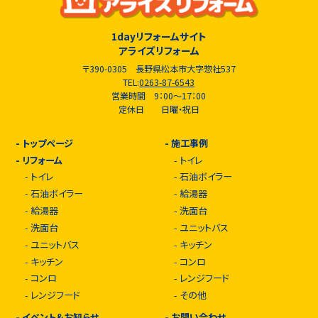
1dayリフォームサイト
アライズリフォーム
〒390-0305 長野県松本市大字惣社537
TEL:
0263-87-6543
営業時間 9：00～17：00
定休日 日曜・祝日
-
トップページ
-
施工事例
-
リフォーム
-
トイレ
-
トイレ
-
石油ボイラー
-
石油ボイラー
-
給湯器
-
給湯器
-
洗面台
-
洗面台
-
ユニットバス
-
ユニットバス
-
キッチン
-
キッチン
-
コンロ
-
コンロ
-
レンジフード
-
レンジフード
-
その他
-
イベント＆お知らせ
-
お問い合わせ