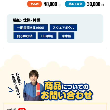
48,000
30,000
商品代
基本工事費
円
円
機能・仕様・特徴
一面鏡開き扉（600）
スクエアボウル
開き戸収納
LED照明
単水栓
お名前
必須