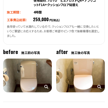
使用商材：TOTO ピュアレストQR+アプリコ
ットF1A+クッションフロア貼替え
施工期間：
4時間
259,000
工事費込総額：
円(税込)
長年使っていて水漏れしているので、クッションフロアも一緒に交換したいと
いうご要望にお応えするため、お客様ご希望のピンク色で後継機種を選定し
ました。
before
after
施工前の写真
施工後の写真