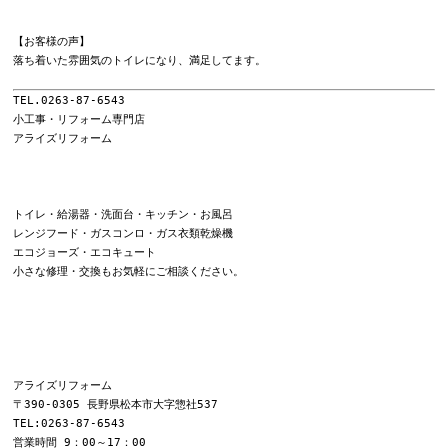
【お客様の声】

落ち着いた雰囲気のトイレになり、満足してます。

TEL.0263-87-6543

小工事・リフォーム専門店

アライズリフォーム

トイレ・給湯器・洗面台・キッチン・お風呂

レンジフード・ガスコンロ・ガス衣類乾燥機

エコジョーズ・エコキュート

小さな修理・交換もお気軽にご相談ください。

アライズリフォーム

〒390-0305 長野県松本市大字惣社537

TEL:0263-87-6543

営業時間 9：00～17：00
