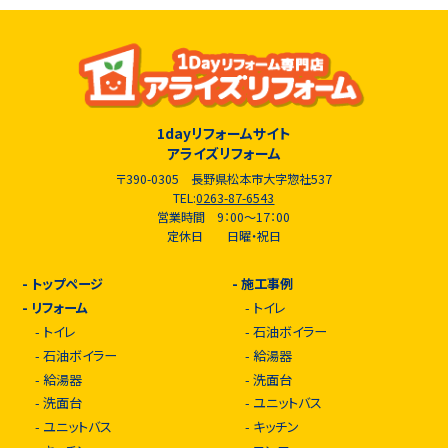
1dayリフォームサイト
アライズリフォーム
〒390-0305 長野県松本市大字惣社537
TEL:
0263-87-6543
営業時間 9：00～17：00
定休日 日曜・祝日
-
トップページ
-
施工事例
-
リフォーム
-
トイレ
-
トイレ
-
石油ボイラー
-
石油ボイラー
-
給湯器
-
給湯器
-
洗面台
-
洗面台
-
ユニットバス
-
ユニットバス
-
キッチン