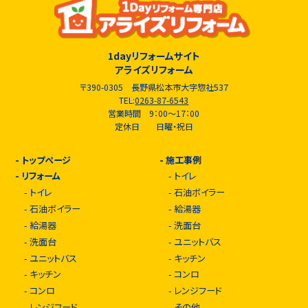
1dayリフォームサイト
アライズリフォーム
〒390-0305 長野県松本市大字惣社537
TEL:
0263-87-6543
営業時間 9：00～17：00
定休日 日曜・祝日
-
トップページ
-
施工事例
-
リフォーム
-
トイレ
-
トイレ
-
石油ボイラー
-
石油ボイラー
-
給湯器
-
給湯器
-
洗面台
-
洗面台
-
ユニットバス
-
ユニットバス
-
キッチン
-
キッチン
-
コンロ
-
コンロ
-
レンジフード
-
レンジフード
-
その他