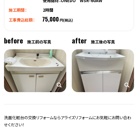
使用商材：ONEDO WSR-60AW
施工期間：
2時間
75,000
工事費込総額：
円(税込)
before
after
施工前の写真
施工後の写真
洗面化粧台の交換リフォームならアライズリフォームにお気軽にお問い合わ
せください！