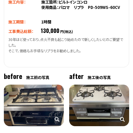
施工内容：
施工箇所：ビルトインコンロ
使用商品：パロマ リプラ PD-509WS-60CV
施工期間：
1時間
130,000
工事費込総額：
円(税込)
30年ほど使っており、点火不良も起こり始めたので新しくしたいとのご要望で
した。
そこで、価格もお手頃なリプラをお勧めしました。
before
after
施工前の写真
施工後の写真