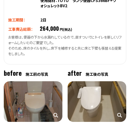
使用商材：TOTO タンク便器CFS366BF+ウ
ォシュレットBV2
施工期間：
2日
264,000
工事費込総額：
円(税込)
お客様は、便器の下から水漏れしているので、直すついでにトイレを新しくリフ
ォームしたいとのご要望でした。
そのため、床のタイルを外し、床下を補修すると共に床と下壁も張替える提案
をしました。
before
after
施工前の写真
施工後の写真