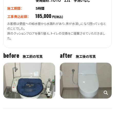
使用商材：TOTO ZJ1 手洗いなし
施工期間：
5時間
185,000
工事費込総額：
円(税込)
お客様は便座への給水管から水漏れがあり、床が水浸しになり困っていると
のことでした。
床のクッションフロアを張り替え、トイレの交換をご提案させていただきまし
た。
before
after
施工前の写真
施工後の写真