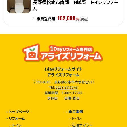
長野県松本市南部 H様邸 トイレリフォー
ム
162,000
工事費込総額：
円
(税込)
1dayリフォームサイト
アライズリフォーム
〒390-0305 長野県松本市大字惣社537
TEL:
0263-87-6543
営業時間 9：00～17：00
定休日 日曜・祝日
-
トップページ
-
施工事例
-
リフォーム
-
トイレ
-
トイレ
-
石油ボイラー