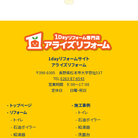
1dayリフォームサイト
アライズリフォーム
〒390-0305 長野県松本市大字惣社537
TEL:
0263-87-6543
営業時間 9：00～17：00
定休日 日曜・祝日
-
トップページ
-
施工事例
-
リフォーム
-
トイレ
-
トイレ
-
石油ボイラー
-
石油ボイラー
-
給湯器
-
給湯器
-
洗面台